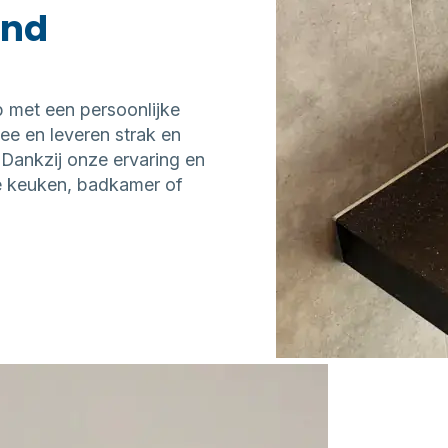
and
Meer over
zwembad en spa
 met een persoonlijke
e en leveren strak en
 Dankzij onze ervaring en
te keuken, badkamer of