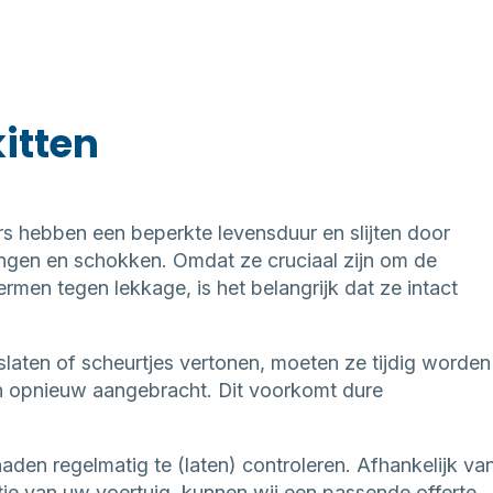
itten
s hebben een beperkte levensduur en slijten door
lingen en schokken. Omdat ze cruciaal zijn om de
rmen tegen lekkage, is het belangrijk dat ze intact
laten of scheurtjes vertonen, moeten ze tijdig worden
en opnieuw aangebracht. Dit voorkomt dure
naden regelmatig te (laten) controleren. Afhankelijk va
ie van uw voertuig, kunnen wij een passende offerte