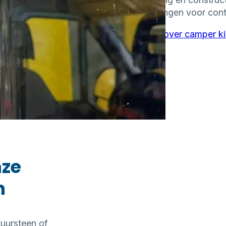
uitbrengen voor cont
Meer over camper ki
nze
n
tuursteen of