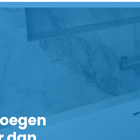
noegen
r dan