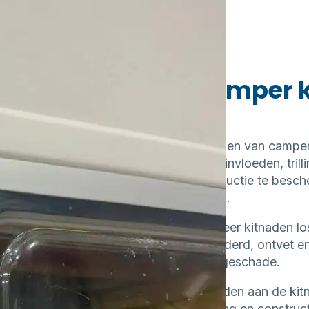
Camper k
Kitnaden van camper
weersinvloeden, tril
constructie te besche
blijven.
Wanneer kitnaden los
verwijderd, ontvet 
lekkageschade.
Wij raden aan de kit
omvang en construct