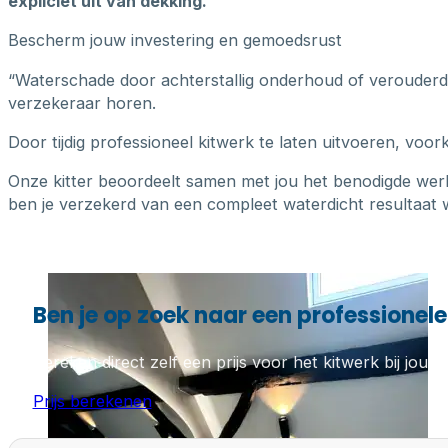
expliciet uit van dekking.
Bescherm jouw investering en gemoedsrust
“Waterschade door achterstallig onderhoud of verouderde k
verzekeraar horen.
Door tijdig professioneel kitwerk te laten uitvoeren, voo
Onze kitter beoordeelt samen met jou het benodigde wer
ben je verzekerd van een compleet waterdicht resultaat w
Ben je op zoek naar een professionele 
Bereken direct zelf een prijs voor het kitwerk bij jou th
Prijs berekenen