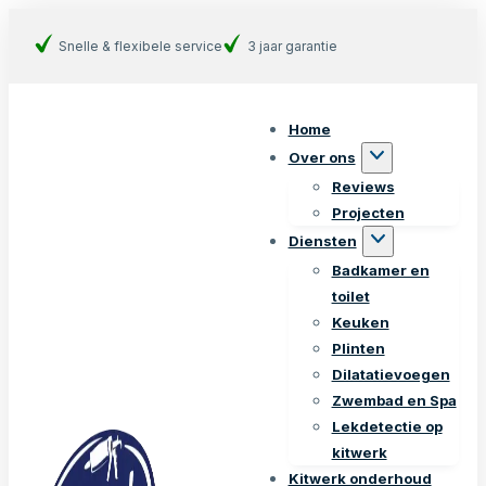
Snelle & flexibele service
3 jaar garantie
Home
Over ons
Reviews
Projecten
Diensten
Badkamer en
toilet
Keuken
Plinten
Dilatatievoegen
Zwembad en Spa
Lekdetectie op
kitwerk
Kitwerk onderhoud