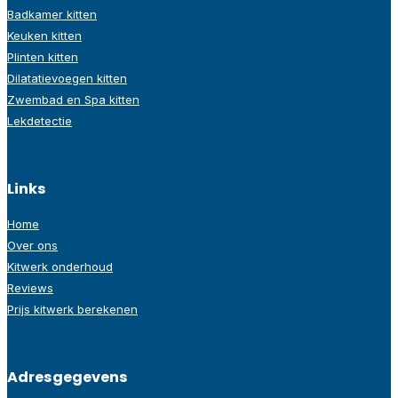
Badkamer kitten
Keuken kitten
Plinten kitten
Dilatatievoegen kitten
Zwembad en Spa kitten
Lekdetectie
Links
Home
Over ons
Kitwerk onderhoud
Reviews
Prijs kitwerk berekenen
Adresgegevens