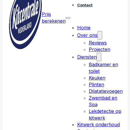
Contact
Prijs
berekenen
Home
Over ons
Reviews
Projecten
Diensten
Badkamer en
toilet
Keuken
Plinten
Dilatatievoegen
Zwembad en
Spa
Lekdetectie op
kitwerk
Kitwerk onderhoud