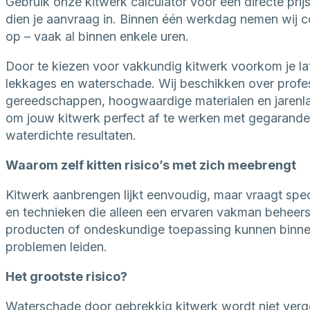
Gebruik onze kitwerk calculator voor een directe prijs
dien je aanvraag in. Binnen één werkdag nemen wij c
op – vaak al binnen enkele uren.
Door te kiezen voor vakkundig kitwerk voorkom je la
lekkages en waterschade. Wij beschikken over profe
gereedschappen, hoogwaardige materialen en jarenl
om jouw kitwerk perfect af te werken met gegarand
waterdichte resultaten.
Waarom zelf kitten risico’s met zich meebrengt
Kitwerk aanbrengen lijkt eenvoudig, maar vraagt spec
en technieken die alleen een ervaren vakman beheers
producten of ondeskundige toepassing kunnen binnen 
problemen leiden.
Het grootste risico?
Waterschade door gebrekkig kitwerk wordt niet ver