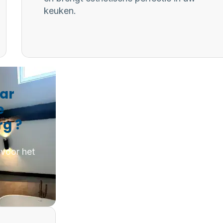
keuken.
aar
e
rg ?
 voor het