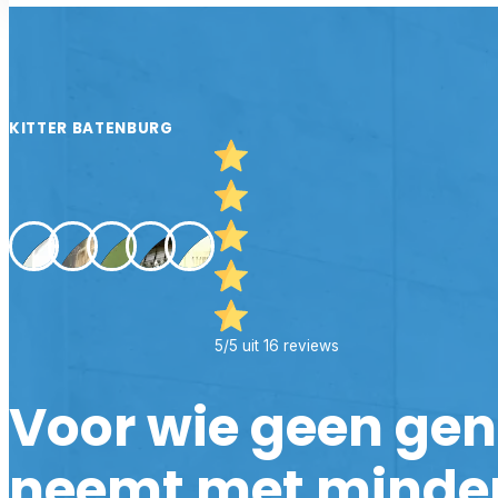
KITTER BATENBURG
5/5 uit 16 reviews
Voor wie geen ge
neemt met minde