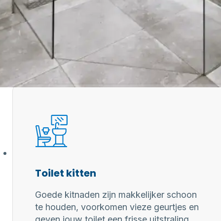
 professionele kitter?
aring zorgen
 kitwerk
Toilet kitten
Goede kitnaden zijn makkelijker schoon
te houden, voorkomen vieze geurtjes en
geven jouw toilet een frisse uitstraling.