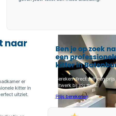
t naar
Ben je op zoek n
een professionel
kitter in Batenbu
Bereken direct zelf een prijs
 badkamer er
kitwerk bij jou thuis.
onele kitter in
fect uitziet.
Prijs berekenen