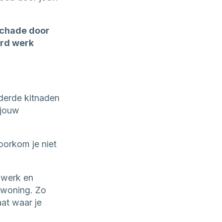
schade door
erd werk
derde kitnaden
 jouw
voorkom je niet
 werk en
 woning. Zo
at waar je