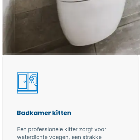
Waarom een
Professioneel gereedschap, juiste materialen en erv
voor duurzaam, waterdicht en perfect afgewerkt
Badkamer kitten
Een professionele kitter zorgt voor
waterdichte voegen, een strakke