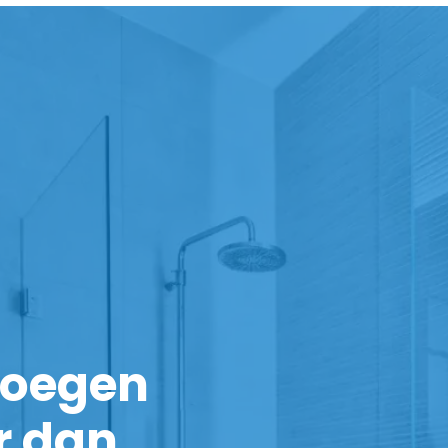
noegen
r dan