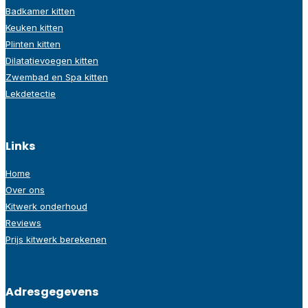
Badkamer kitten
Keuken kitten
Plinten kitten
Dilatatievoegen kitten
Zwembad en Spa kitten
Lekdetectie
Links
Home
Over ons
Kitwerk onderhoud
Reviews
Prijs kitwerk berekenen
Adresgegevens