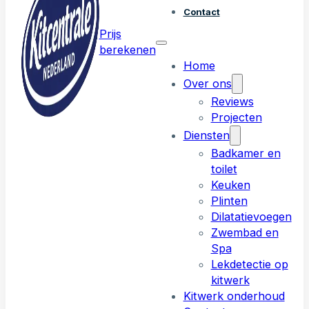
Contact
Prijs
berekenen
Home
Over ons
Reviews
Projecten
Diensten
Badkamer en
toilet
Keuken
Plinten
Dilatatievoegen
Zwembad en
Spa
Lekdetectie op
kitwerk
Kitwerk onderhoud