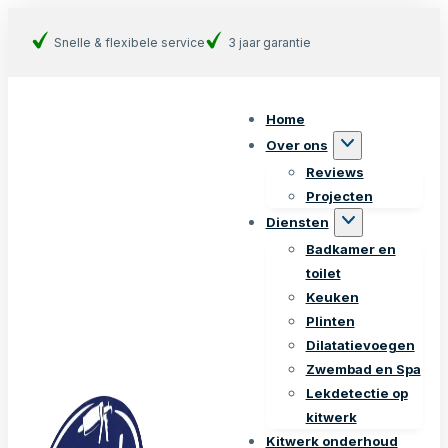
Snelle & flexibele service
3 jaar garantie
Home
Over ons
Reviews
Projecten
Diensten
Badkamer en
toilet
Keuken
Plinten
Dilatatievoegen
Zwembad en Spa
Lekdetectie op
kitwerk
Kitwerk onderhoud