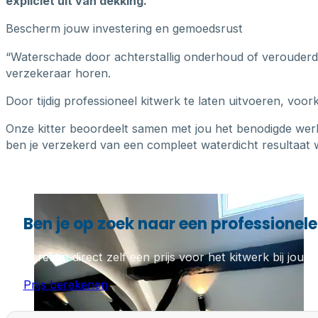
expliciet uit van dekking.
Bescherm jouw investering en gemoedsrust
“Waterschade door achterstallig onderhoud of verouderde k
verzekeraar horen.
Door tijdig professioneel kitwerk te laten uitvoeren, voo
Onze kitter beoordeelt samen met jou het benodigde wer
ben je verzekerd van een compleet waterdicht resultaat w
Ben je op zoek naar een professionele 
Bereken direct zelf een prijs voor het kitwerk bij jou th
Prijs berekenen