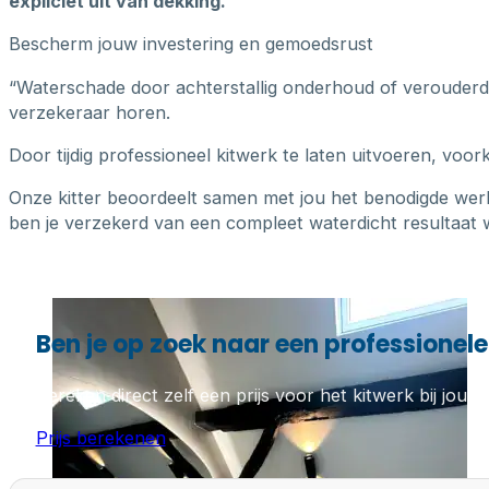
expliciet uit van dekking.
Bescherm jouw investering en gemoedsrust
“Waterschade door achterstallig onderhoud of verouderde k
verzekeraar horen.
Door tijdig professioneel kitwerk te laten uitvoeren, voo
Onze kitter beoordeelt samen met jou het benodigde wer
ben je verzekerd van een compleet waterdicht resultaat w
Ben je op zoek naar een professionele
Bereken direct zelf een prijs voor het kitwerk bij jou th
Prijs berekenen