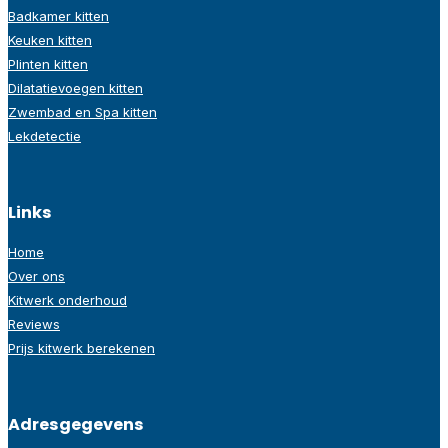
Badkamer kitten
Keuken kitten
Plinten kitten
Dilatatievoegen kitten
Zwembad en Spa kitten
Lekdetectie
Links
Home
Over ons
Kitwerk onderhoud
Reviews
Prijs kitwerk berekenen
Adresgegevens