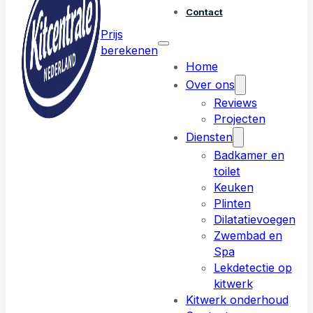
Contact
Prijs
berekenen
Home
Over ons
Reviews
Projecten
Diensten
Badkamer en
toilet
Keuken
Plinten
Dilatatievoegen
Zwembad en
Spa
Lekdetectie op
kitwerk
Kitwerk onderhoud