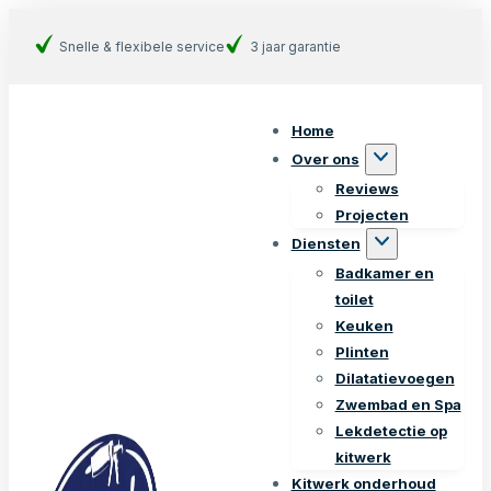
Snelle & flexibele service
3 jaar garantie
Home
Over ons
Reviews
Projecten
Diensten
Badkamer en
toilet
Keuken
Plinten
Dilatatievoegen
Zwembad en Spa
Lekdetectie op
kitwerk
Kitwerk onderhoud