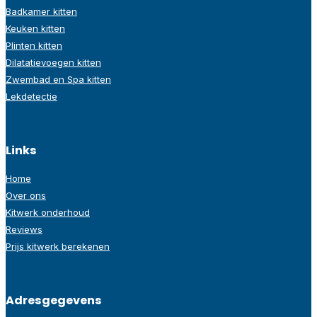
Badkamer kitten
Keuken kitten
Plinten kitten
Dilatatievoegen kitten
Zwembad en Spa kitten
Lekdetectie
Links
Home
Over ons
Kitwerk onderhoud
Reviews
Prijs kitwerk berekenen
Adresgegevens