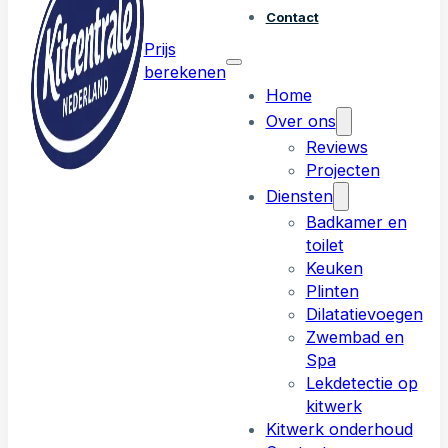
Contact
Prijs
berekenen
Home
Over ons
Reviews
Projecten
Diensten
Badkamer en
toilet
Keuken
Plinten
Dilatatievoegen
Zwembad en
Spa
Lekdetectie op
kitwerk
Kitwerk onderhoud