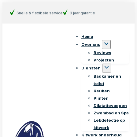
Snelle & flexibele service
3 jaar garantie
Home
Over ons
Reviews
Projecten
Diensten
Badkamer en
toilet
Keuken
Plinten
Dilatatievoegen
Zwembad en Spa
Lekdetectie op
kitwerk
Kitwerk onderhoud