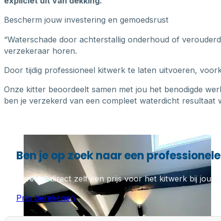
expliciet uit van dekking.
Bescherm jouw investering en gemoedsrust
“Waterschade door achterstallig onderhoud of verouderde k
verzekeraar horen.
Door tijdig professioneel kitwerk te laten uitvoeren, voo
Onze kitter beoordeelt samen met jou het benodigde wer
ben je verzekerd van een compleet waterdicht resultaat w
Ben je op zoek naar een professionele 
Bereken direct zelf een prijs voor het kitwerk bij jou th
Prijs berekenen