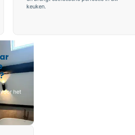
keuken.
aar
e
 ?
 voor het