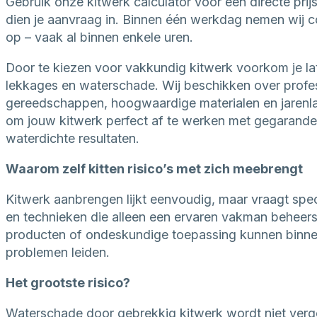
Gebruik onze kitwerk calculator voor een directe prijs
dien je aanvraag in. Binnen één werkdag nemen wij c
op – vaak al binnen enkele uren.
Door te kiezen voor vakkundig kitwerk voorkom je la
lekkages en waterschade. Wij beschikken over profe
gereedschappen, hoogwaardige materialen en jarenl
om jouw kitwerk perfect af te werken met gegarand
waterdichte resultaten.
Waarom zelf kitten risico’s met zich meebrengt
Kitwerk aanbrengen lijkt eenvoudig, maar vraagt spec
en technieken die alleen een ervaren vakman beheers
producten of ondeskundige toepassing kunnen binnen 
problemen leiden.
Het grootste risico?
Waterschade door gebrekkig kitwerk wordt niet ver