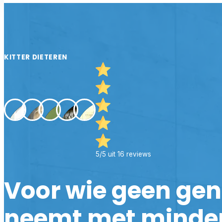
KITTER DIETEREN
5/5 uit 16 reviews
Voor wie geen ge
neemt met minde