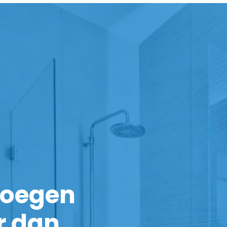
noegen
r dan