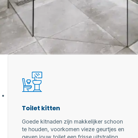
 professionele kitter?
aring zorgen
 kitwerk
Toilet kitten
Goede kitnaden zijn makkelijker schoon
te houden, voorkomen vieze geurtjes en
geven jouw toilet een frisse uitstraling.