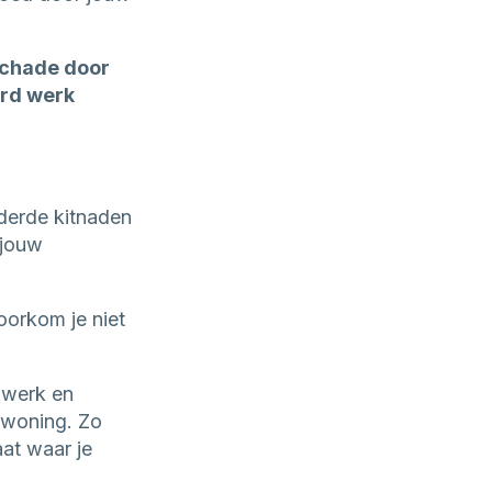
schade door
erd werk
derde kitnaden
 jouw
voorkom je niet
 werk en
 woning. Zo
at waar je