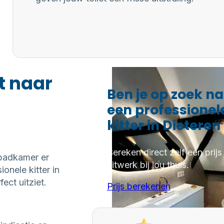
t naar
Ben je op zoek n
een professionel
kitter in Dieteren
Bereken direct zelf een prijs
 badkamer er
kitwerk bij jou thuis.
onele kitter in
ect uitziet.
Prijs berekenen