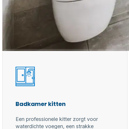
Waarom een
Professioneel gereedschap, juiste materialen en erv
voor duurzaam, waterdicht en perfect afgewerkt
Badkamer kitten
Een professionele kitter zorgt voor
waterdichte voegen, een strakke