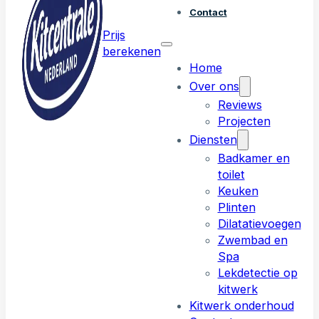
Contact
Prijs
berekenen
Home
Over ons
Reviews
Projecten
Diensten
Badkamer en
toilet
Keuken
Plinten
Dilatatievoegen
Zwembad en
Spa
Lekdetectie op
kitwerk
Kitwerk onderhoud