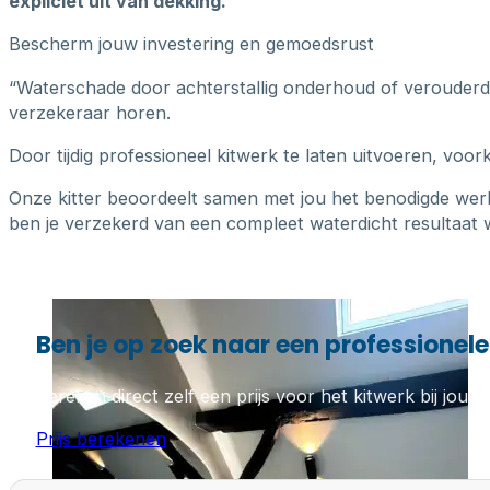
expliciet uit van dekking.
Bescherm jouw investering en gemoedsrust
“Waterschade door achterstallig onderhoud of verouderde k
verzekeraar horen.
Door tijdig professioneel kitwerk te laten uitvoeren, voo
Onze kitter beoordeelt samen met jou het benodigde wer
ben je verzekerd van een compleet waterdicht resultaat w
Ben je op zoek naar een professionele 
Bereken direct zelf een prijs voor het kitwerk bij jou th
Prijs berekenen