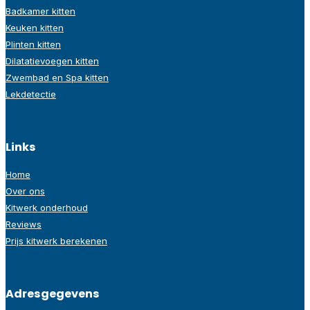
Badkamer kitten
Keuken kitten
Plinten kitten
Dilatatievoegen kitten
Zwembad en Spa kitten
Lekdetectie
Links
Home
Over ons
Kitwerk onderhoud
Reviews
Prijs kitwerk berekenen
Adresgegevens