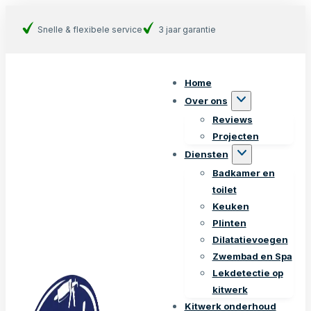
Snelle & flexibele service
3 jaar garantie
Home
Over ons
Reviews
Projecten
Diensten
Badkamer en
toilet
Keuken
Plinten
Dilatatievoegen
Zwembad en Spa
Lekdetectie op
kitwerk
Kitwerk onderhoud