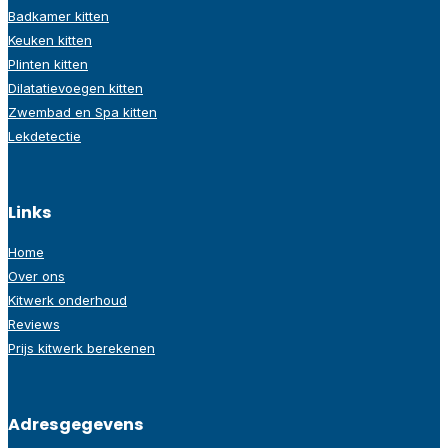
Badkamer kitten
Keuken kitten
Plinten kitten
Dilatatievoegen kitten
Zwembad en Spa kitten
Lekdetectie
Links
Home
Over ons
Kitwerk onderhoud
Reviews
Prijs kitwerk berekenen
Adresgegevens