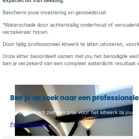
expliciet uit van dekking.
Bescherm jouw investering en gemoedsrust
“Waterschade door achterstallig onderhoud of verouderde k
verzekeraar horen.
Door tijdig professioneel kitwerk te laten uitvoeren, voo
Onze kitter beoordeelt samen met jou het benodigde wer
ben je verzekerd van een compleet waterdicht resultaat w
Ben je op zoek naar een professionele
Bereken direct zelf een prijs voor het kitwerk bij jou th
Prijs berekenen