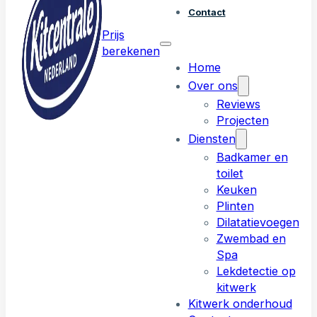
Contact
Prijs
berekenen
Home
Over ons
Reviews
Projecten
Diensten
Badkamer en
toilet
Keuken
Plinten
Dilatatievoegen
Zwembad en
Spa
Lekdetectie op
kitwerk
Kitwerk onderhoud