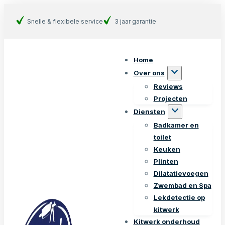
Snelle & flexibele service
3 jaar garantie
Home
Over ons
Reviews
Projecten
Diensten
Badkamer en
toilet
Keuken
Plinten
Dilatatievoegen
Zwembad en Spa
Lekdetectie op
kitwerk
Kitwerk onderhoud