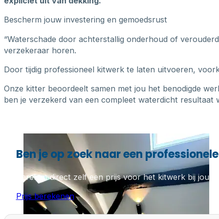
expliciet uit van dekking.
Bescherm jouw investering en gemoedsrust
“Waterschade door achterstallig onderhoud of verouderde k
verzekeraar horen.
Door tijdig professioneel kitwerk te laten uitvoeren, voo
Onze kitter beoordeelt samen met jou het benodigde wer
ben je verzekerd van een compleet waterdicht resultaat w
Ben je op zoek naar een professionele 
Bereken direct zelf een prijs voor het kitwerk bij jou th
Prijs berekenen