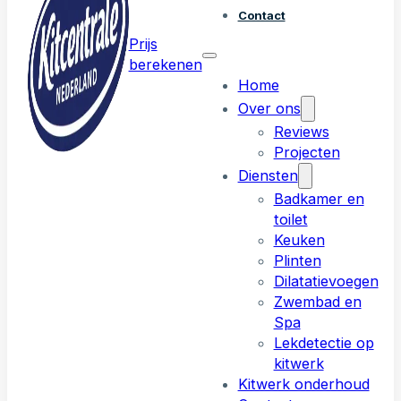
Contact
Prijs
berekenen
Home
Over ons
Reviews
Projecten
Diensten
Badkamer en
toilet
Keuken
Plinten
Dilatatievoegen
Zwembad en
Spa
Lekdetectie op
kitwerk
Kitwerk onderhoud