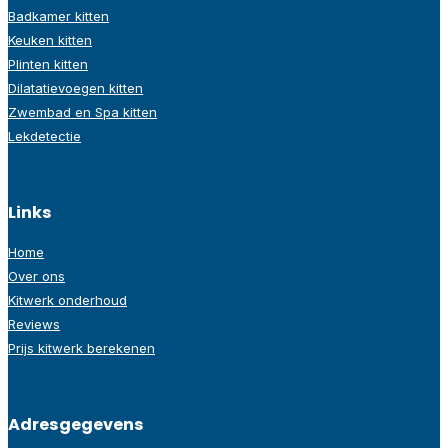
Badkamer kitten
Keuken kitten
Plinten kitten
Dilatatievoegen kitten
Zwembad en Spa kitten
Lekdetectie
Links
Home
Over ons
Kitwerk onderhoud
Reviews
Prijs kitwerk berekenen
Adresgegevens