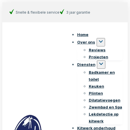
Snelle & flexibele service
3 jaar garantie
Home
Over ons
Reviews
Projecten
Diensten
Badkamer en
toilet
Keuken
Plinten
Dilatatievoegen
Zwembad en Spa
Lekdetectie op
kitwerk
Kitwerk onderhoud