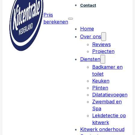
Contact
Prijs
berekenen
Home
Over ons
Reviews
Projecten
Diensten
Badkamer en
toilet
Keuken
Plinten
Dilatatievoegen
Zwembad en
Spa
Lekdetectie op
kitwerk
Kitwerk onderhoud