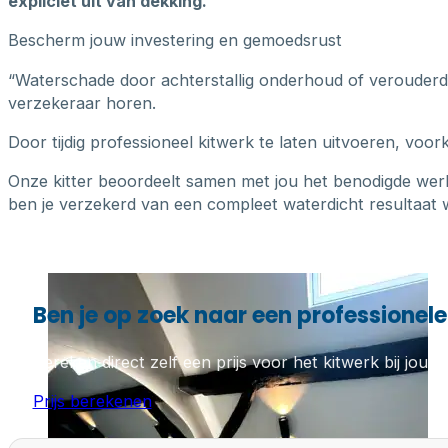
expliciet uit van dekking.
Bescherm jouw investering en gemoedsrust
“Waterschade door achterstallig onderhoud of verouderde k
verzekeraar horen.
Door tijdig professioneel kitwerk te laten uitvoeren, voo
Onze kitter beoordeelt samen met jou het benodigde wer
ben je verzekerd van een compleet waterdicht resultaat w
Ben je op zoek naar een professionele 
Bereken direct zelf een prijs voor het kitwerk bij jou th
Prijs berekenen