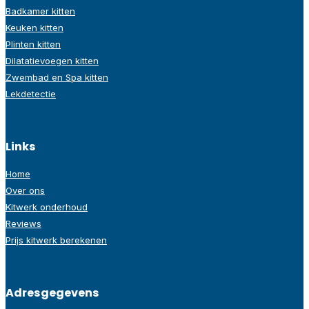
Badkamer kitten
Keuken kitten
Plinten kitten
Dilatatievoegen kitten
Zwembad en Spa kitten
Lekdetectie
Links
Home
Over ons
Kitwerk onderhoud
Reviews
Prijs kitwerk berekenen
Adresgegevens