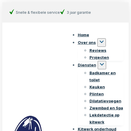
Snelle & flexibele service
3 jaar garantie
Home
Over ons
Reviews
Projecten
Diensten
Badkamer en
toilet
Keuken
Plinten
Dilatatievoegen
Zwembad en Spa
Lekdetectie op
kitwerk
Kitwerk onderhoud