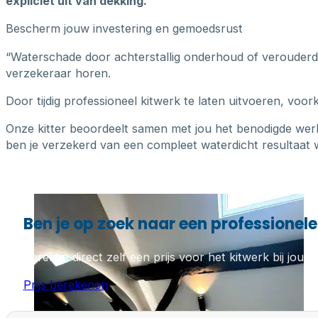
expliciet uit van dekking.
Bescherm jouw investering en gemoedsrust
“Waterschade door achterstallig onderhoud of verouderde k
verzekeraar horen.
Door tijdig professioneel kitwerk te laten uitvoeren, voo
Onze kitter beoordeelt samen met jou het benodigde wer
ben je verzekerd van een compleet waterdicht resultaat w
Ben je op zoek naar een professionele 
Bereken direct zelf een prijs voor het kitwerk bij jou th
Prijs berekenen