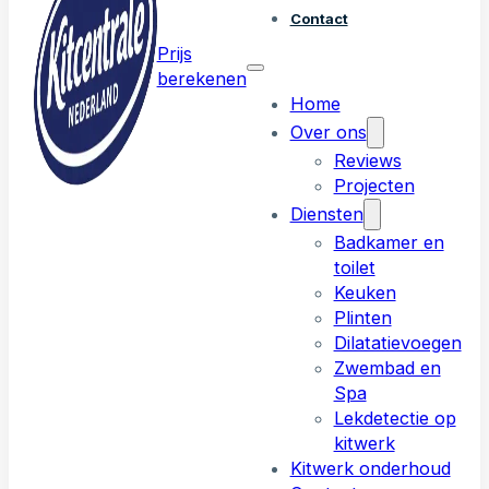
Contact
Prijs
berekenen
Home
Over ons
Reviews
Projecten
Diensten
Badkamer en
toilet
Keuken
Plinten
Dilatatievoegen
Zwembad en
Spa
Lekdetectie op
kitwerk
Kitwerk onderhoud