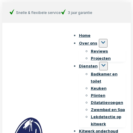
Snelle & flexibele service
3 jaar garantie
Home
Over ons
Reviews
Projecten
Diensten
Badkamer en
toilet
Keuken
Plinten
Dilatatievoegen
Zwembad en Spa
Lekdetectie op
kitwerk
Kitwerk onderhoud