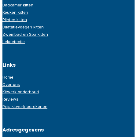
Badkamer kitten
Keuken kitten
Plinten kitten
Dilatatievoegen kitten
Zwembad en Spa kitten
Lekdetectie
Links
Home
Over ons
Kitwerk onderhoud
Reviews
Prijs kitwerk berekenen
Adresgegevens