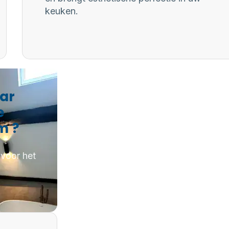
keuken.
aar
e
m ?
 voor het