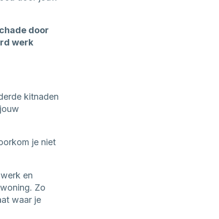
schade door
erd werk
derde kitnaden
 jouw
voorkom je niet
 werk en
 woning. Zo
at waar je