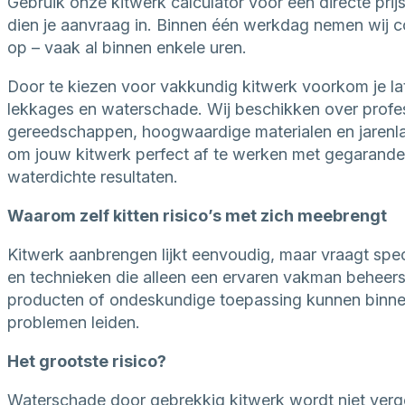
Gebruik onze kitwerk calculator voor een directe prijs
dien je aanvraag in. Binnen één werkdag nemen wij c
op – vaak al binnen enkele uren.
Door te kiezen voor vakkundig kitwerk voorkom je la
lekkages en waterschade. Wij beschikken over profe
gereedschappen, hoogwaardige materialen en jarenl
om jouw kitwerk perfect af te werken met gegarand
waterdichte resultaten.
Waarom zelf kitten risico’s met zich meebrengt
Kitwerk aanbrengen lijkt eenvoudig, maar vraagt spec
en technieken die alleen een ervaren vakman beheers
producten of ondeskundige toepassing kunnen binnen 
problemen leiden.
Het grootste risico?
Waterschade door gebrekkig kitwerk wordt niet ver