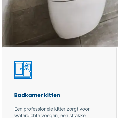
Waarom een
Professioneel gereedschap, juiste materialen en erv
voor duurzaam, waterdicht en perfect afgewerkt
Badkamer kitten
Een professionele kitter zorgt voor
waterdichte voegen, een strakke