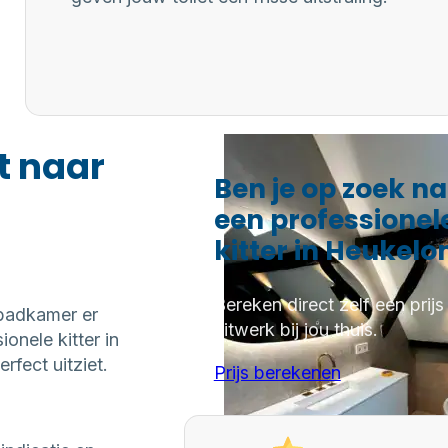
t naar
Ben je op zoek n
een professionel
kitter in Heukelo
Bereken direct zelf een prijs
 badkamer er
kitwerk bij jou thuis.
onele kitter in
fect uitziet.
Prijs berekenen