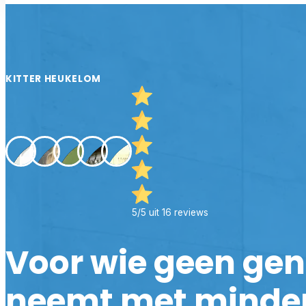
KITTER HEUKELOM
5/5 uit 16 reviews
Voor wie geen ge
neemt met minde