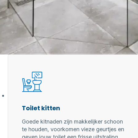
 professionele kitter?
aring zorgen
 kitwerk
Toilet kitten
Goede kitnaden zijn makkelijker schoon
te houden, voorkomen vieze geurtjes en
geven jouw toilet een frisse uitstraling.