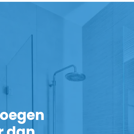
noegen
r dan