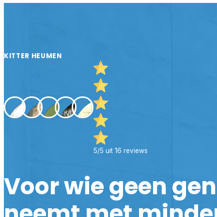
KITTER HEUMEN
5/5 uit 16 reviews
Voor wie geen ge
neemt met minde