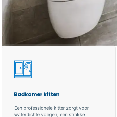
Waarom een
Professioneel gereedschap, juiste materialen en erv
voor duurzaam, waterdicht en perfect afgewerkt
Badkamer kitten
Een professionele kitter zorgt voor
waterdichte voegen, een strakke