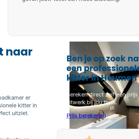
t naar
Ben je op zoek n
een professionel
kitter in Heumen 
Bereken direct zelf een prijs
 badkamer er
kitwerk bij jou thuis.
onele kitter in
ct uitziet.
Prijs berekenen