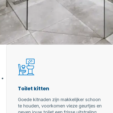
 professionele kitter?
aring zorgen
 kitwerk
Toilet kitten
Goede kitnaden zijn makkelijker schoon
te houden, voorkomen vieze geurtjes en
geven jouw toilet een frisse uitstraling.