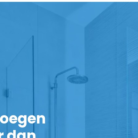
noegen
r dan