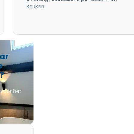
keuken.
aar
e
?
 voor het