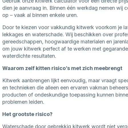
Gebruik onze kitwerk calculator voor een directe prijs
dien je aanvraag in. Binnen één werkdag nemen wij c
op – vaak al binnen enkele uren.
Door te kiezen voor vakkundig kitwerk voorkom je la
lekkages en waterschade. Wij beschikken over profe
gereedschappen, hoogwaardige materialen en jarenl
om jouw kitwerk perfect af te werken met gegarand
waterdichte resultaten.
Waarom zelf kitten risico’s met zich meebrengt
Kitwerk aanbrengen lijkt eenvoudig, maar vraagt spec
en technieken die alleen een ervaren vakman beheers
producten of ondeskundige toepassing kunnen binnen 
problemen leiden.
Het grootste risico?
Waterschade door gebrekkig kitwerk wordt niet ver