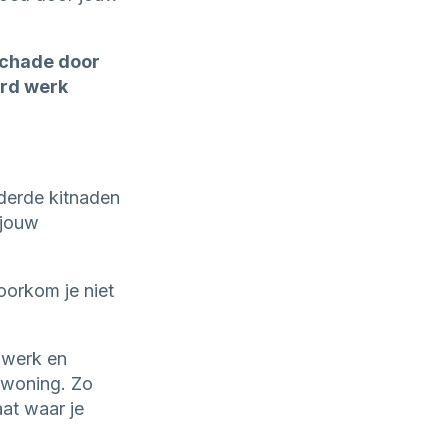
schade door
erd werk
derde kitnaden
 jouw
voorkom je niet
 werk en
 woning. Zo
at waar je