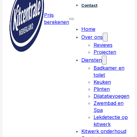
Contact
Prijs
berekenen
Home
Over ons
Reviews
Projecten
Diensten
Badkamer en
toilet
Keuken
Plinten
Dilatatievoegen
Zwembad en
Spa
Lekdetectie op
kitwerk
Kitwerk onderhoud