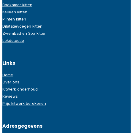
Badkamer kitten
Keuken kitten
Plinten kitten
Dilatatievoegen kitten
Zwembad en Spa kitten
Lekdetectie
Links
Home
Over ons
Kitwerk onderhoud
Reviews
Prijs kitwerk berekenen
Adresgegevens