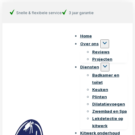
Snelle & flexibele service
3 jaar garantie
Home
Over ons
Reviews
Projecten
Diensten
Badkamer en
toilet
Keuken
Plinten
Dilatatievoegen
Zwembad en Spa
Lekdetectie op
kitwerk
Kitwerk onderhoud