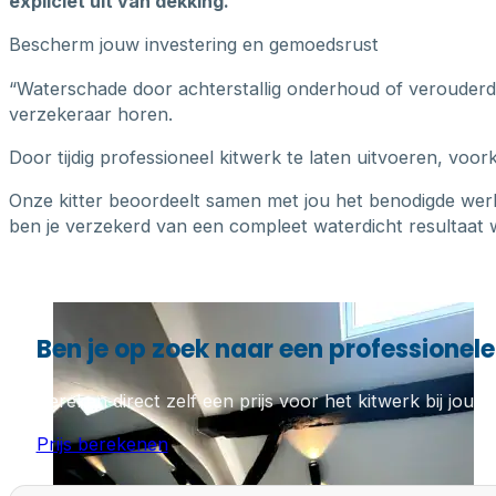
expliciet uit van dekking.
Bescherm jouw investering en gemoedsrust
“Waterschade door achterstallig onderhoud of verouderde k
verzekeraar horen.
Door tijdig professioneel kitwerk te laten uitvoeren, voo
Onze kitter beoordeelt samen met jou het benodigde wer
ben je verzekerd van een compleet waterdicht resultaat w
Ben je op zoek naar een professionele 
Bereken direct zelf een prijs voor het kitwerk bij jou th
Prijs berekenen