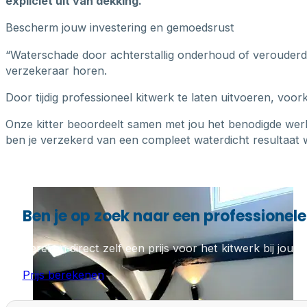
expliciet uit van dekking.
Bescherm jouw investering en gemoedsrust
“Waterschade door achterstallig onderhoud of verouderde k
verzekeraar horen.
Door tijdig professioneel kitwerk te laten uitvoeren, voo
Onze kitter beoordeelt samen met jou het benodigde wer
ben je verzekerd van een compleet waterdicht resultaat w
Ben je op zoek naar een professionele 
Bereken direct zelf een prijs voor het kitwerk bij jou th
Prijs berekenen