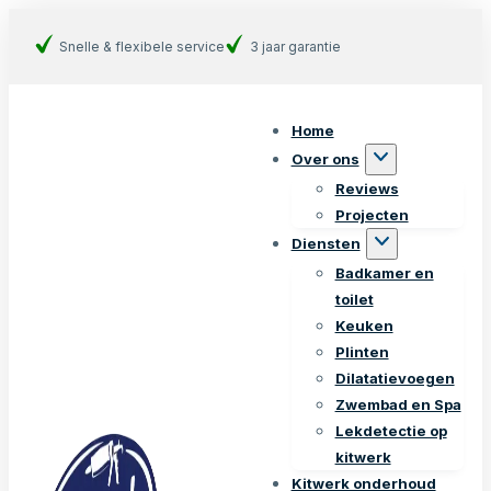
Snelle & flexibele service
3 jaar garantie
Home
Over ons
Reviews
Projecten
Diensten
Badkamer en
toilet
Keuken
Plinten
Dilatatievoegen
Zwembad en Spa
Lekdetectie op
kitwerk
Kitwerk onderhoud