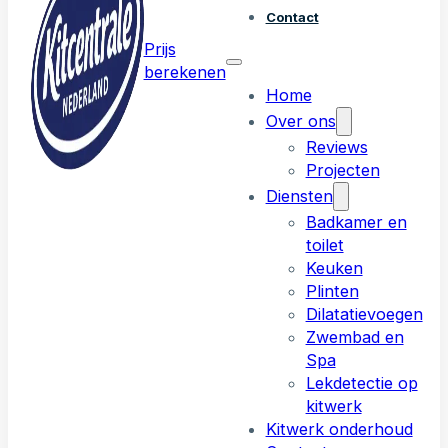
Contact
Prijs
berekenen
Home
Over ons
Reviews
Projecten
Diensten
Badkamer en
toilet
Keuken
Plinten
Dilatatievoegen
Zwembad en
Spa
Lekdetectie op
kitwerk
Kitwerk onderhoud