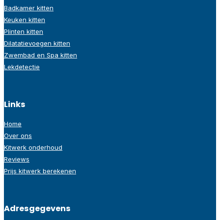
Badkamer kitten
Keuken kitten
Plinten kitten
Dilatatievoegen kitten
Zwembad en Spa kitten
Lekdetectie
Links
Home
Over ons
Kitwerk onderhoud
Reviews
Prijs kitwerk berekenen
Adresgegevens