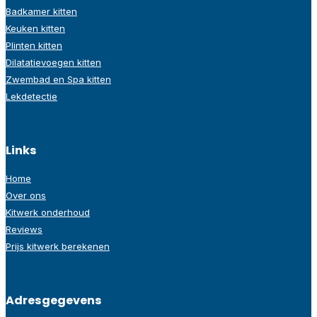
Badkamer kitten
Keuken kitten
Plinten kitten
Dilatatievoegen kitten
Zwembad en Spa kitten
Lekdetectie
Links
Home
Over ons
Kitwerk onderhoud
Reviews
Prijs kitwerk berekenen
Adresgegevens