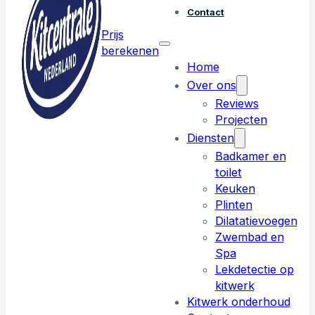
Contact
Prijs
berekenen
Home
Over ons
Reviews
Projecten
Diensten
Badkamer en
toilet
Keuken
Plinten
Dilatatievoegen
Zwembad en
Spa
Lekdetectie op
kitwerk
Kitwerk onderhoud