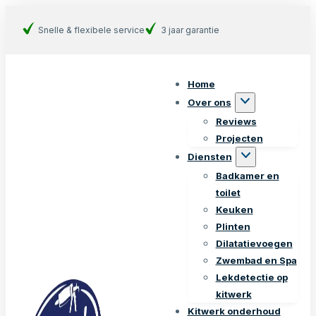
Snelle & flexibele service
3 jaar garantie
Home
Over ons
Reviews
Projecten
Diensten
Badkamer en
toilet
Keuken
Plinten
Dilatatievoegen
Zwembad en Spa
Lekdetectie op
kitwerk
Kitwerk onderhoud