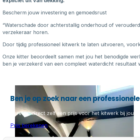
expliciet uit van dekking.
Bescherm jouw investering en gemoedsrust
“Waterschade door achterstallig onderhoud of verouderde k
verzekeraar horen.
Door tijdig professioneel kitwerk te laten uitvoeren, voo
Onze kitter beoordeelt samen met jou het benodigde wer
ben je verzekerd van een compleet waterdicht resultaat w
Ben je op zoek naar een professionele 
Bereken direct zelf een prijs voor het kitwerk bij jou th
Prijs berekenen