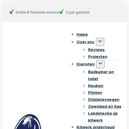
Snelle & flexibele service
3 jaar garantie
Home
Over ons
Reviews
Projecten
Diensten
Badkamer en
toilet
Keuken
Plinten
Dilatatievoegen
Zwembad en Spa
Lekdetectie op
kitwerk
Kitwerk onderhoud