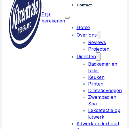
Contact
Prijs
berekenen
Home
Over ons
Reviews
Projecten
Diensten
Badkamer en
toilet
Keuken
Plinten
Dilatatievoegen
Zwembad en
Spa
Lekdetectie op
kitwerk
Kitwerk onderhoud