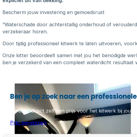
expliciet uit van dekking.
Bescherm jouw investering en gemoedsrust
“Waterschade door achterstallig onderhoud of verouderde k
verzekeraar horen.
Door tijdig professioneel kitwerk te laten uitvoeren, voo
Onze kitter beoordeelt samen met jou het benodigde wer
ben je verzekerd van een compleet waterdicht resultaat w
Ben je op zoek naar een professionele 
Bereken direct zelf een prijs voor het kitwerk bij jou th
Prijs berekenen