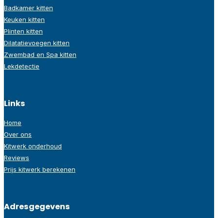
Badkamer kitten
Keuken kitten
Plinten kitten
Dilatatievoegen kitten
Zwembad en Spa kitten
Lekdetectie
Links
Home
Over ons
Kitwerk onderhoud
Reviews
Prijs kitwerk berekenen
Adresgegevens