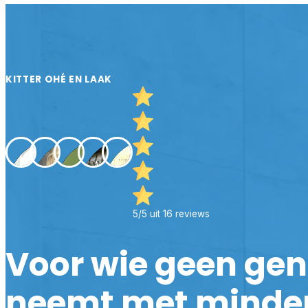
KITTER OHÉ EN LAAK
5/5 uit 16 reviews
Voor wie geen ge
neemt met minde