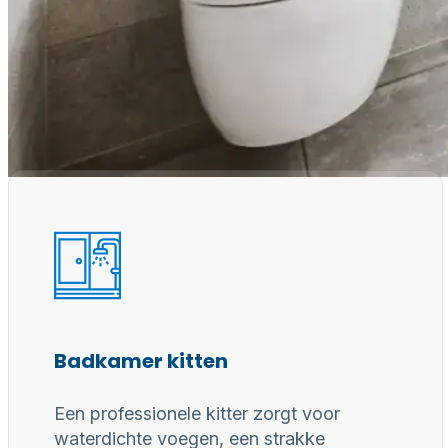
Waarom een
Professioneel gereedschap, juiste materialen en erv
voor duurzaam, waterdicht en perfect afgewerkt
Badkamer kitten
Een professionele kitter zorgt voor
waterdichte voegen, een strakke