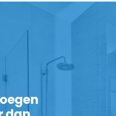
noegen
r dan