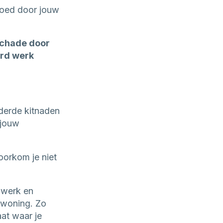
goed door jouw
schade door
erd werk
derde kitnaden
 jouw
voorkom je niet
 werk en
 woning. Zo
at waar je