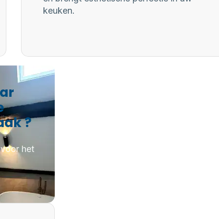
keuken.
aar
e
aak ?
 voor het