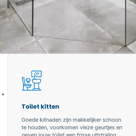
 professionele kitter?
aring zorgen
 kitwerk
Toilet kitten
Goede kitnaden zijn makkelijker schoon
te houden, voorkomen vieze geurtjes en
geven jouw toilet een frisse uitstraling.