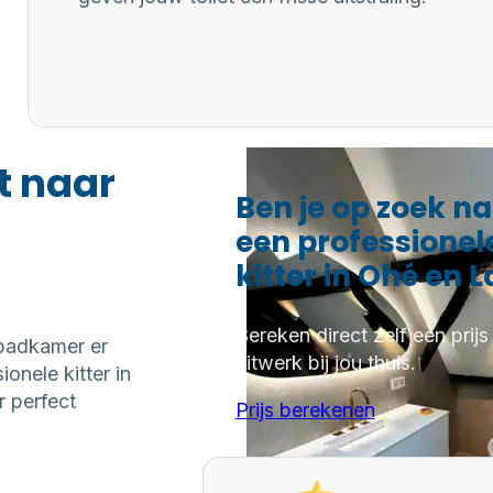
t naar
Ben je op zoek n
een professionel
kitter in Ohé en L
Bereken direct zelf een prijs
 badkamer er
kitwerk bij jou thuis.
onele kitter in
 perfect
Prijs berekenen