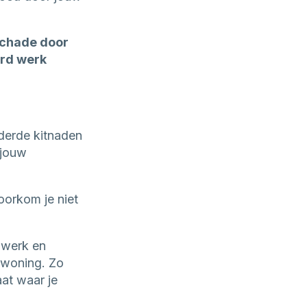
schade door
erd werk
derde kitnaden
 jouw
voorkom je niet
 werk en
 woning. Zo
at waar je