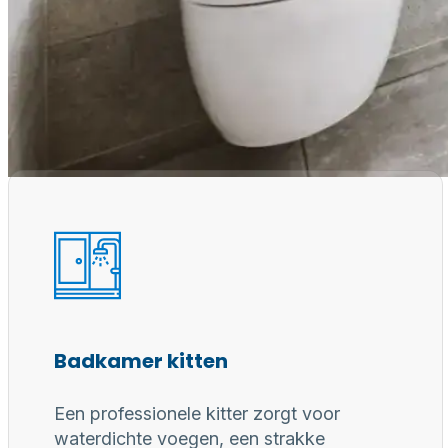
Waarom een
Professioneel gereedschap, juiste materialen en erv
voor duurzaam, waterdicht en perfect afgewerkt
Badkamer kitten
Een professionele kitter zorgt voor
waterdichte voegen, een strakke