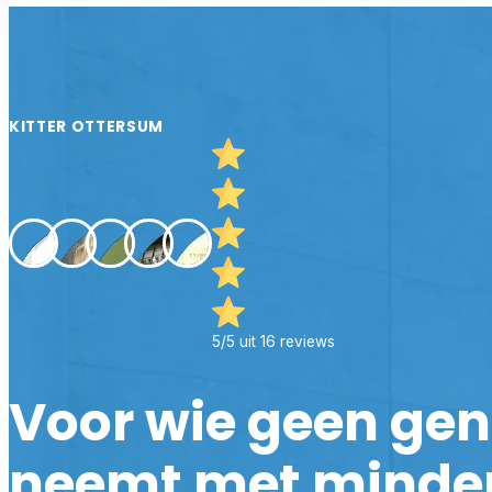
KITTER OTTERSUM
5/5 uit 16 reviews
Voor wie geen ge
neemt met minde