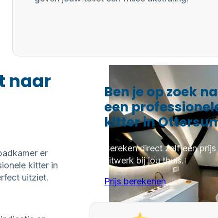
t naar
Ben je op zoek n
een professionel
kitter in Ottersu
Bereken direct zelf een prijs
 badkamer er
kitwerk bij jou thuis.
onele kitter in
ect uitziet.
Prijs berekenen