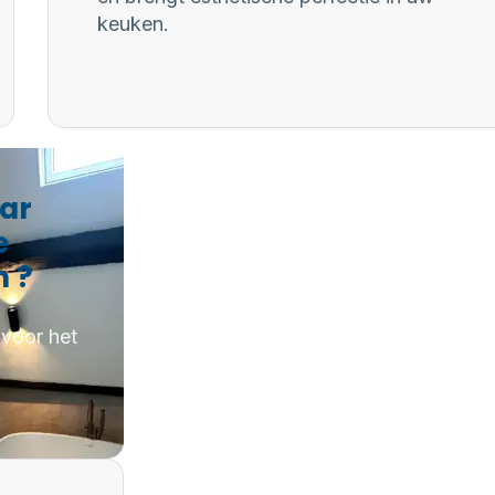
keuken.
aar
e
m ?
 voor het