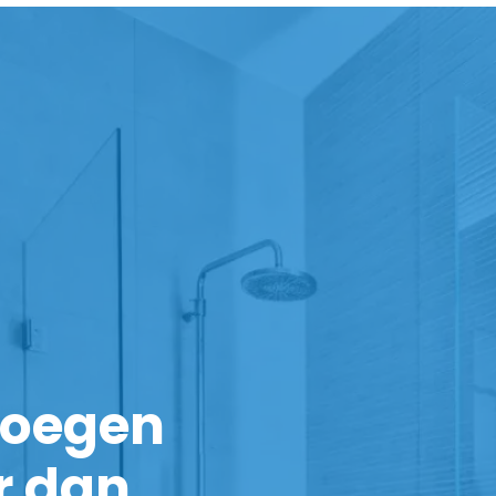
noegen
r dan