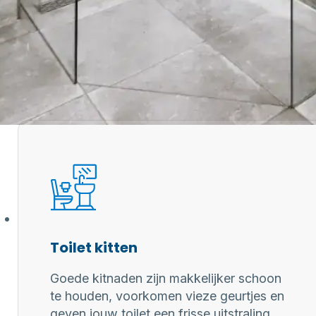
 professionele kitter?
aring zorgen
 kitwerk
Toilet kitten
Goede kitnaden zijn makkelijker schoon
te houden, voorkomen vieze geurtjes en
geven jouw toilet een frisse uitstraling.