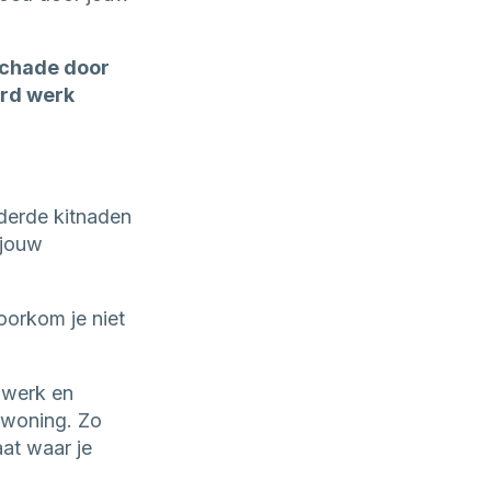
schade door
erd werk
derde kitnaden
 jouw
voorkom je niet
 werk en
 woning. Zo
at waar je