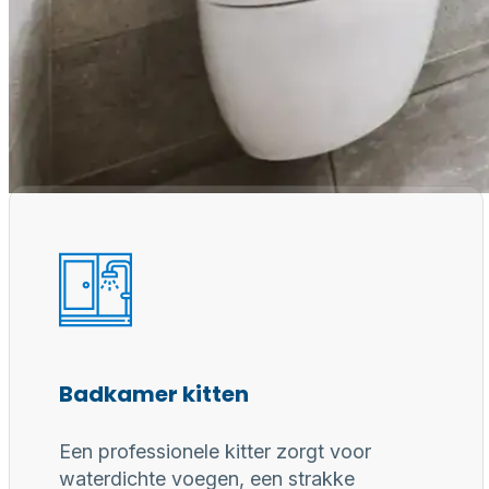
Waarom een
Professioneel gereedschap, juiste materialen en erv
voor duurzaam, waterdicht en perfect afgewerkt
Badkamer kitten
Een professionele kitter zorgt voor
waterdichte voegen, een strakke