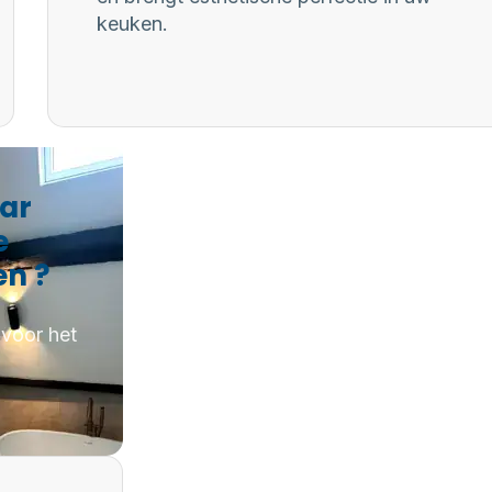
keuken.
aar
e
en ?
 voor het