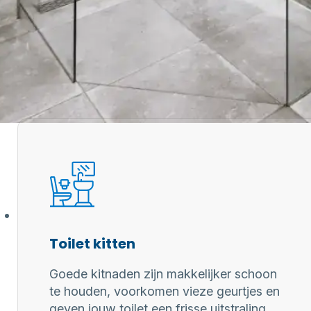
 professionele kitter?
aring zorgen
 kitwerk
Toilet kitten
Goede kitnaden zijn makkelijker schoon
te houden, voorkomen vieze geurtjes en
geven jouw toilet een frisse uitstraling.