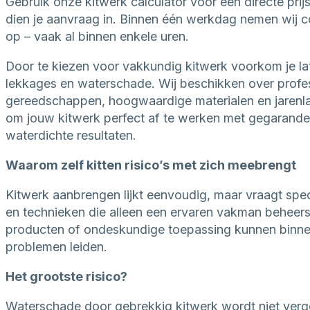
Gebruik onze kitwerk calculator voor een directe prijs
dien je aanvraag in. Binnen één werkdag nemen wij c
op – vaak al binnen enkele uren.
Door te kiezen voor vakkundig kitwerk voorkom je la
lekkages en waterschade. Wij beschikken over profe
gereedschappen, hoogwaardige materialen en jarenl
om jouw kitwerk perfect af te werken met gegarand
waterdichte resultaten.
Waarom zelf kitten risico’s met zich meebrengt
Kitwerk aanbrengen lijkt eenvoudig, maar vraagt spec
en technieken die alleen een ervaren vakman beheers
producten of ondeskundige toepassing kunnen binnen 
problemen leiden.
Het grootste risico?
Waterschade door gebrekkig kitwerk wordt niet ver