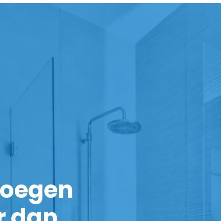
noegen
r dan