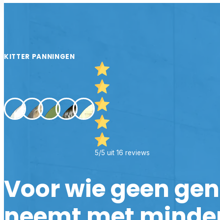
KITTER PANNINGEN
5/5 uit 16 reviews
Voor wie geen ge
neemt met minde