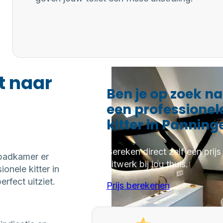
t naar
Ben je op zoek n
een professionel
kitter in Panning
Bereken direct zelf een prijs
 badkamer er
kitwerk bij jou thuis.
onele kitter in
rfect uitziet.
Prijs berekenen