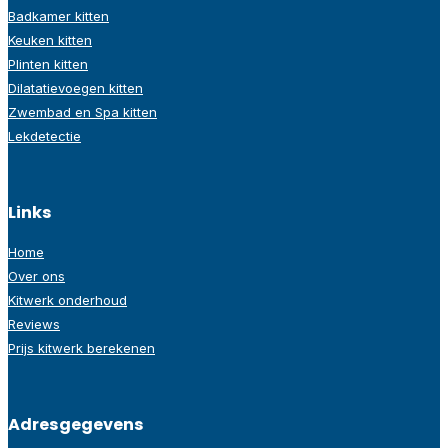
Badkamer kitten
Keuken kitten
Plinten kitten
Dilatatievoegen kitten
Zwembad en Spa kitten
Lekdetectie
Links
Home
Over ons
Kitwerk onderhoud
Reviews
Prijs kitwerk berekenen
Adresgegevens