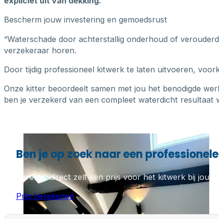
expliciet uit van dekking.
Bescherm jouw investering en gemoedsrust
“Waterschade door achterstallig onderhoud of verouderde k
verzekeraar horen.
Door tijdig professioneel kitwerk te laten uitvoeren, voo
Onze kitter beoordeelt samen met jou het benodigde wer
ben je verzekerd van een compleet waterdicht resultaat w
Ben je op zoek naar een professionele ki
Bereken direct zelf een prijs voor het kitwerk bij jou th
Prijs berekenen