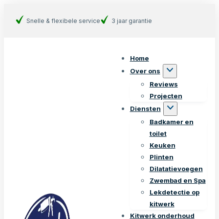
Snelle & flexibele service
3 jaar garantie
Home
Over ons
Reviews
Projecten
Diensten
Badkamer en
toilet
Keuken
Plinten
Dilatatievoegen
Zwembad en Spa
Lekdetectie op
kitwerk
Kitwerk onderhoud