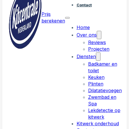
Contact
Prijs
berekenen
Home
Over ons
Reviews
Projecten
Diensten
Badkamer en
toilet
Keuken
Plinten
Dilatatievoegen
Zwembad en
Spa
Lekdetectie op
kitwerk
Kitwerk onderhoud