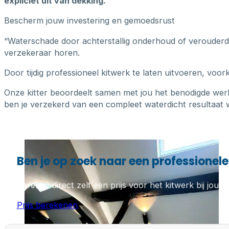
expliciet uit van dekking.
Bescherm jouw investering en gemoedsrust
“Waterschade door achterstallig onderhoud of verouderde k
verzekeraar horen.
Door tijdig professioneel kitwerk te laten uitvoeren, voo
Onze kitter beoordeelt samen met jou het benodigde wer
ben je verzekerd van een compleet waterdicht resultaat w
Ben je op zoek naar een professionele 
Bereken direct zelf een prijs voor het kitwerk bij jou th
Prijs berekenen