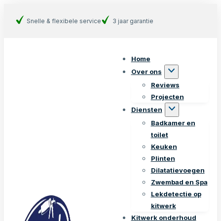
Snelle & flexibele service
3 jaar garantie
Home
Over ons
Reviews
Projecten
Diensten
Badkamer en
toilet
Keuken
Plinten
Dilatatievoegen
Zwembad en Spa
Lekdetectie op
kitwerk
Kitwerk onderhoud