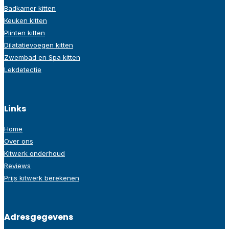
Badkamer kitten
Keuken kitten
Plinten kitten
Dilatatievoegen kitten
Zwembad en Spa kitten
Lekdetectie
Links
Home
Over ons
Kitwerk onderhoud
Reviews
Prijs kitwerk berekenen
Adresgegevens