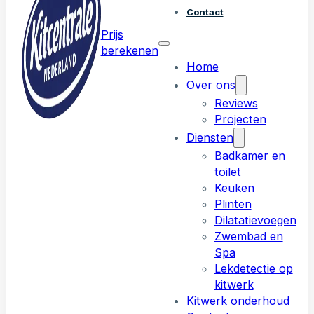
Contact
Prijs
berekenen
Home
Over ons
Reviews
Projecten
Diensten
Badkamer en
toilet
Keuken
Plinten
Dilatatievoegen
Zwembad en
Spa
Lekdetectie op
kitwerk
Kitwerk onderhoud