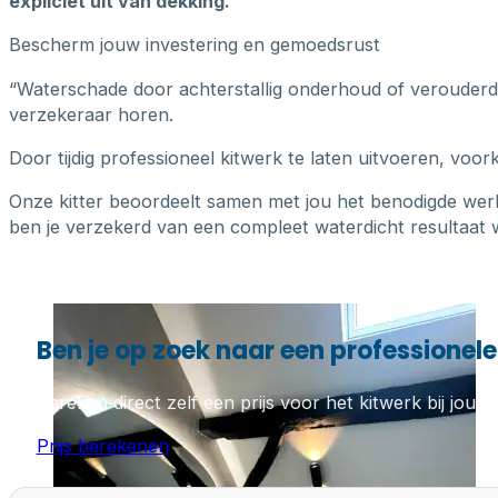
expliciet uit van dekking.
Bescherm jouw investering en gemoedsrust
“Waterschade door achterstallig onderhoud of verouderde k
verzekeraar horen.
Door tijdig professioneel kitwerk te laten uitvoeren, voo
Onze kitter beoordeelt samen met jou het benodigde wer
ben je verzekerd van een compleet waterdicht resultaat w
Ben je op zoek naar een professionele
Bereken direct zelf een prijs voor het kitwerk bij jou th
Prijs berekenen