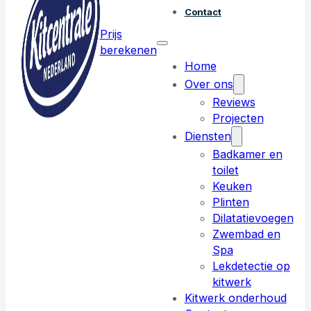
Contact
Prijs
berekenen
Home
Over ons
Reviews
Projecten
Diensten
Badkamer en
toilet
Keuken
Plinten
Dilatatievoegen
Zwembad en
Spa
Lekdetectie op
kitwerk
Kitwerk onderhoud