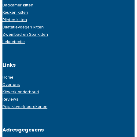
Badkamer kitten
Keuken kitten
Plinten kitten
Dilatatievoegen kitten
Zwembad en Spa kitten
Lekdetectie
Links
Home
Over ons
Kitwerk onderhoud
Reviews
Prijs kitwerk berekenen
Adresgegevens