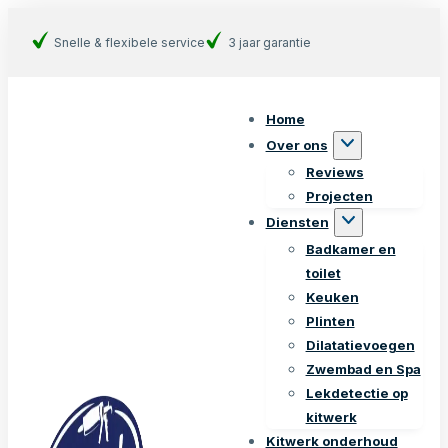
Snelle & flexibele service
3 jaar garantie
Home
Over ons
Reviews
Projecten
Diensten
Badkamer en
toilet
Keuken
Plinten
Dilatatievoegen
Zwembad en Spa
Lekdetectie op
kitwerk
Kitwerk onderhoud