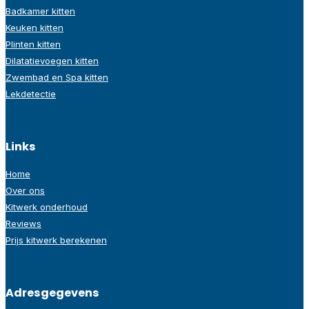
Badkamer kitten
Keuken kitten
Plinten kitten
Dilatatievoegen kitten
Zwembad en Spa kitten
Lekdetectie
Links
Home
Over ons
Kitwerk onderhoud
Reviews
Prijs kitwerk berekenen
Adresgegevens