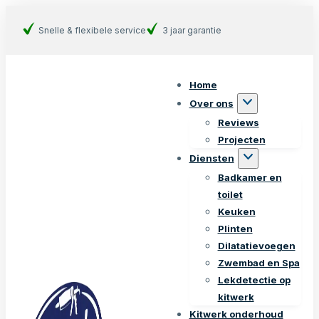
Snelle & flexibele service
3 jaar garantie
Home
Over ons
Reviews
Projecten
Diensten
Badkamer en
toilet
Keuken
Plinten
Dilatatievoegen
Zwembad en Spa
Lekdetectie op
kitwerk
Kitwerk onderhoud