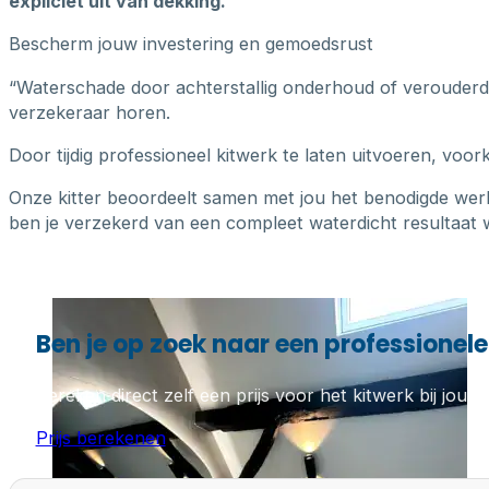
expliciet uit van dekking.
Bescherm jouw investering en gemoedsrust
“Waterschade door achterstallig onderhoud of verouderde k
verzekeraar horen.
Door tijdig professioneel kitwerk te laten uitvoeren, voo
Onze kitter beoordeelt samen met jou het benodigde wer
ben je verzekerd van een compleet waterdicht resultaat w
Ben je op zoek naar een professionele
Bereken direct zelf een prijs voor het kitwerk bij jou th
Prijs berekenen