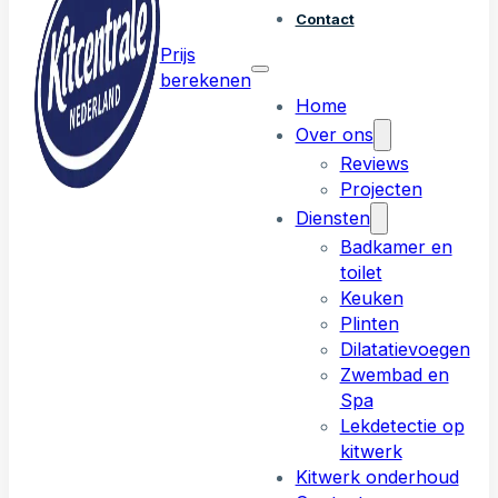
Contact
Prijs
berekenen
Home
Over ons
Reviews
Projecten
Diensten
Badkamer en
toilet
Keuken
Plinten
Dilatatievoegen
Zwembad en
Spa
Lekdetectie op
kitwerk
Kitwerk onderhoud