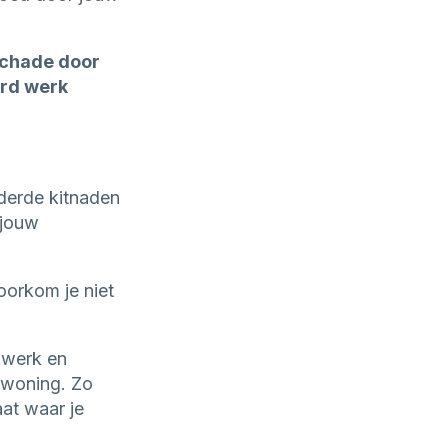
schade door
erd werk
derde kitnaden
 jouw
voorkom je niet
 werk en
 woning. Zo
at waar je