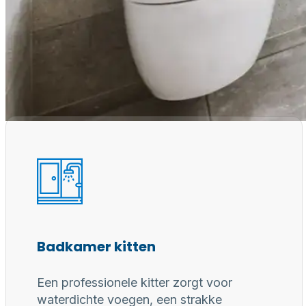
Waarom een
Professioneel gereedschap, juiste materialen en erv
voor duurzaam, waterdicht en perfect afgewerkt
Badkamer kitten
Een professionele kitter zorgt voor
waterdichte voegen, een strakke