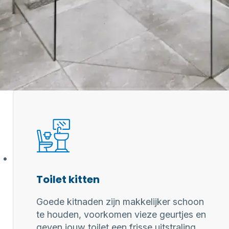
 professionele kitter?
aring zorgen
 kitwerk
Toilet kitten
Goede kitnaden zijn makkelijker schoon
te houden, voorkomen vieze geurtjes en
geven jouw toilet een frisse uitstraling.