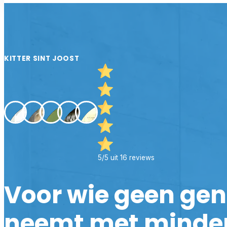
KITTER SINT JOOST
5/5 uit 16 reviews
Voor wie geen ge
neemt met minde