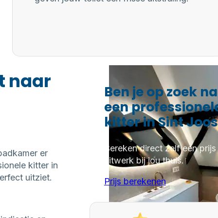
t naar
Ben je op zoek n
een professionel
kitter in Sint Joos
Bereken direct zelf een prijs
 badkamer er
kitwerk bij jou thuis.
onele kitter in
fect uitziet.
Prijs berekenen