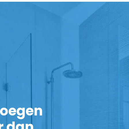
noegen
r dan