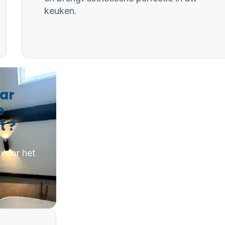
keuken.
aar
e
t ?
 voor het