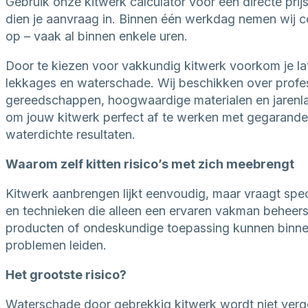
Gebruik onze kitwerk calculator voor een directe prijs
dien je aanvraag in. Binnen één werkdag nemen wij c
op – vaak al binnen enkele uren.
Door te kiezen voor vakkundig kitwerk voorkom je la
lekkages en waterschade. Wij beschikken over profe
gereedschappen, hoogwaardige materialen en jarenl
om jouw kitwerk perfect af te werken met gegarand
waterdichte resultaten.
Waarom zelf kitten risico’s met zich meebrengt
Kitwerk aanbrengen lijkt eenvoudig, maar vraagt spec
en technieken die alleen een ervaren vakman beheers
producten of ondeskundige toepassing kunnen binnen 
problemen leiden.
Het grootste risico?
Waterschade door gebrekkig kitwerk wordt niet ver