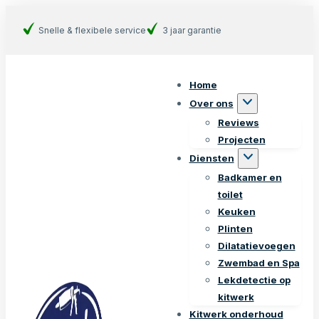
Snelle & flexibele service
3 jaar garantie
Home
Over ons
Reviews
Projecten
Diensten
Badkamer en
toilet
Keuken
Plinten
Dilatatievoegen
Zwembad en Spa
Lekdetectie op
kitwerk
Kitwerk onderhoud