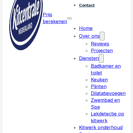
Contact
Prijs
berekenen
Home
Over ons
Reviews
Projecten
Diensten
Badkamer en
toilet
Keuken
Plinten
Dilatatievoegen
Zwembad en
Spa
Lekdetectie op
kitwerk
Kitwerk onderhoud