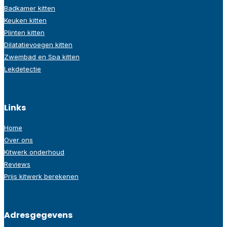
Badkamer kitten
Keuken kitten
Plinten kitten
Dilatatievoegen kitten
Zwembad en Spa kitten
Lekdetectie
Links
Home
Over ons
Kitwerk onderhoud
Reviews
Prijs kitwerk berekenen
Adresgegevens