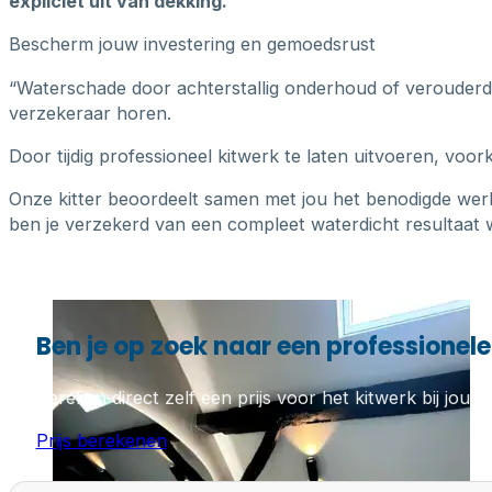
expliciet uit van dekking.
Bescherm jouw investering en gemoedsrust
“Waterschade door achterstallig onderhoud of verouderde k
verzekeraar horen.
Door tijdig professioneel kitwerk te laten uitvoeren, voo
Onze kitter beoordeelt samen met jou het benodigde wer
ben je verzekerd van een compleet waterdicht resultaat w
Ben je op zoek naar een professionele
Bereken direct zelf een prijs voor het kitwerk bij jou th
Prijs berekenen