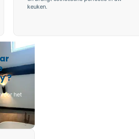
keuken.
aar
e
y ?
 voor het