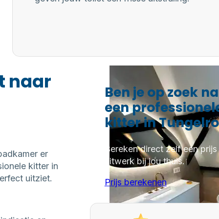
t naar
Ben je op zoek n
een professionel
kitter in Tungelro
Bereken direct zelf een prijs
 badkamer er
kitwerk bij jou thuis.
onele kitter in
fect uitziet.
Prijs berekenen