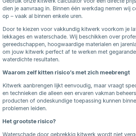
Gebruik onze kitwerk calculator voor een directe prijs
dien je aanvraag in. Binnen één werkdag nemen wij c
op – vaak al binnen enkele uren.
Door te kiezen voor vakkundig kitwerk voorkom je la
lekkages en waterschade. Wij beschikken over profe
gereedschappen, hoogwaardige materialen en jarenl
om jouw kitwerk perfect af te werken met gegarand
waterdichte resultaten.
Waarom zelf kitten risico’s met zich meebrengt
Kitwerk aanbrengen lijkt eenvoudig, maar vraagt spec
en technieken die alleen een ervaren vakman beheers
producten of ondeskundige toepassing kunnen binnen 
problemen leiden.
Het grootste risico?
Waterschade door gebrekkig kitwerk wordt niet ver