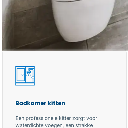
Waarom een
Professioneel gereedschap, juiste materialen en erv
voor duurzaam, waterdicht en perfect afgewerkt
Badkamer kitten
Een professionele kitter zorgt voor
waterdichte voegen, een strakke