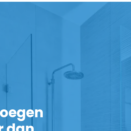
noegen
r dan