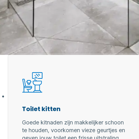
 professionele kitter?
aring zorgen
 kitwerk
Toilet kitten
Goede kitnaden zijn makkelijker schoon
te houden, voorkomen vieze geurtjes en
geven jouw toilet een frisse uitstraling.