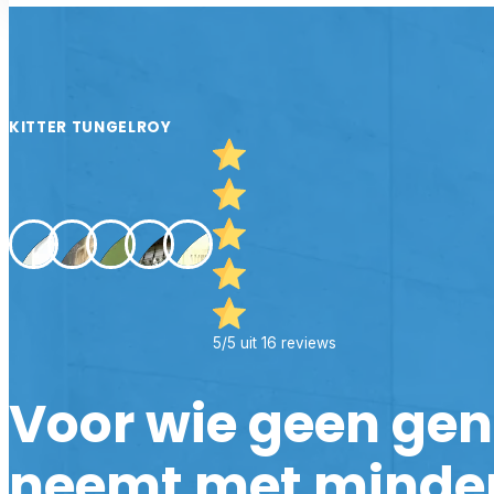
KITTER TUNGELROY
5/5 uit 16 reviews
Voor wie geen ge
neemt met minde