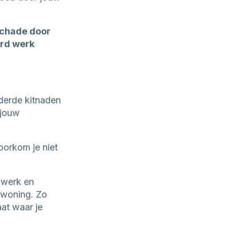
schade door
erd werk
derde kitnaden
 jouw
voorkom je niet
 werk en
 woning. Zo
at waar je