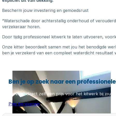
expliciet uit van dekking.
Bescherm jouw investering en gemoedsrust
“Waterschade door achterstallig onderhoud of verouderde k
verzekeraar horen.
Door tijdig professioneel kitwerk te laten uitvoeren, voo
Onze kitter beoordeelt samen met jou het benodigde wer
ben je verzekerd van een compleet waterdicht resultaat w
Ben je op zoek naar een professionele 
Bereken direct zelf een prijs voor het kitwerk bij jou th
Prijs berekenen