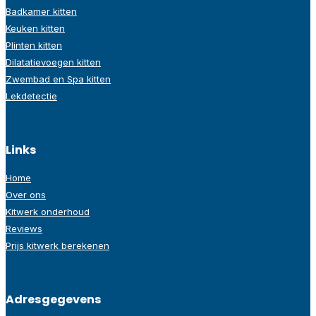
Badkamer kitten
Keuken kitten
Plinten kitten
Dilatatievoegen kitten
Zwembad en Spa kitten
Lekdetectie
Links
Home
Over ons
Kitwerk onderhoud
Reviews
Prijs kitwerk berekenen
Adresgegevens