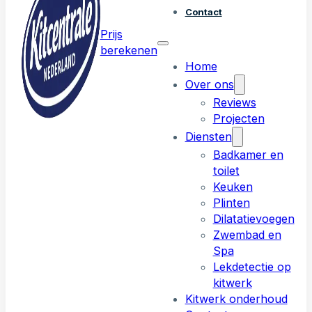
Contact
Prijs
berekenen
Home
Over ons
Reviews
Projecten
Diensten
Badkamer en
toilet
Keuken
Plinten
Dilatatievoegen
Zwembad en
Spa
Lekdetectie op
kitwerk
Kitwerk onderhoud