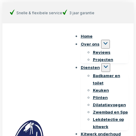
Snelle & flexibele service
3 jaar garantie
Home
Over ons
Reviews
Projecten
Diensten
Badkamer en
toilet
Keuken
Plinten
Dilatatievoegen
Zwembad en Spa
Lekdetectie op
kitwerk
Kitwerk onderhoud