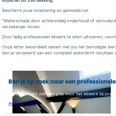
expliciet uit van dekking.
Bescherm jouw investering en gemoedsrust
“Waterschade door achterstallig onderhoud of verouderde k
verzekeraar horen.
Door tijdig professioneel kitwerk te laten uitvoeren, voo
Onze kitter beoordeelt samen met jou het benodigde wer
ben je verzekerd van een compleet waterdicht resultaat w
Ben je op zoek naar een professionele 
Bereken direct zelf een prijs voor het kitwerk bij jou th
Prijs berekenen