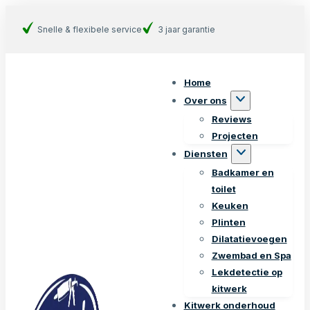
Snelle & flexibele service
3 jaar garantie
Home
Over ons
Reviews
Projecten
Diensten
Badkamer en
toilet
Keuken
Plinten
Dilatatievoegen
Zwembad en Spa
Lekdetectie op
kitwerk
Kitwerk onderhoud