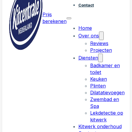
Contact
Prijs
berekenen
Home
Over ons
Reviews
Projecten
Diensten
Badkamer en
toilet
Keuken
Plinten
Dilatatievoegen
Zwembad en
Spa
Lekdetectie op
kitwerk
Kitwerk onderhoud