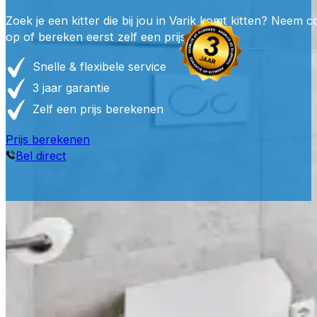
Zoek je een kitter die bij jou in Varik komt kitten? Neem c
op of bereken eerst zelf een prijs.
Snelle & flexibele service
3 jaar garantie
Zelf een prijs berekenen
Prijs berekenen
Bel direct
Waarom e
Professioneel gereedschap, juiste materialen en ervarin
duurzaam, waterdicht en perfect afgewerkt kit