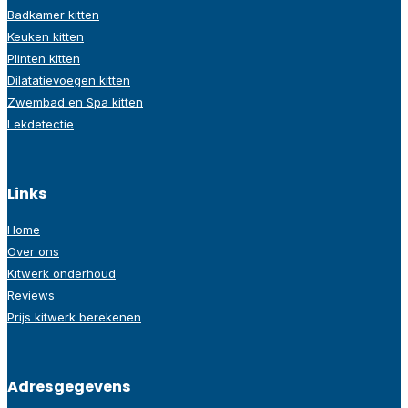
Badkamer kitten
Keuken kitten
Plinten kitten
Dilatatievoegen kitten
Zwembad en Spa kitten
Lekdetectie
Links
Home
Over ons
Kitwerk onderhoud
Reviews
Prijs kitwerk berekenen
Adresgegevens