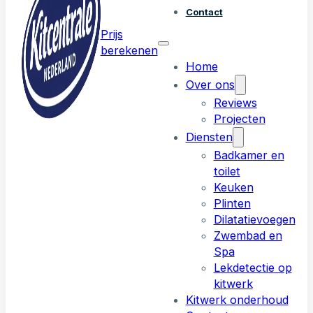
Contact
Prijs
berekenen
Home
Over ons
Reviews
Projecten
Diensten
Badkamer en
toilet
Keuken
Plinten
Dilatatievoegen
Zwembad en
Spa
Lekdetectie op
kitwerk
Kitwerk onderhoud