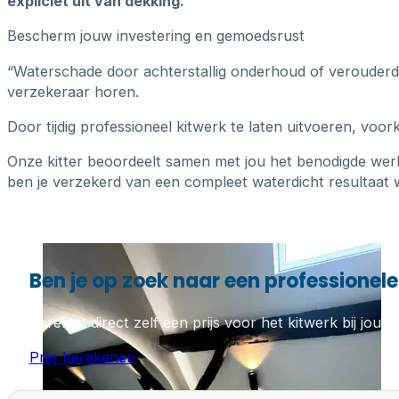
expliciet uit van dekking.
Bescherm jouw investering en gemoedsrust
“Waterschade door achterstallig onderhoud of verouderde k
verzekeraar horen.
Door tijdig professioneel kitwerk te laten uitvoeren, voo
Onze kitter beoordeelt samen met jou het benodigde wer
ben je verzekerd van een compleet waterdicht resultaat w
Ben je op zoek naar een professionele 
Bereken direct zelf een prijs voor het kitwerk bij jou th
Prijs berekenen