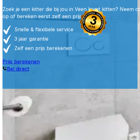
Zoek je een kitter die bij jou in Veen komt kitten? Neem c
op of bereken eerst zelf een prijs.
Snelle & flexibele service
3 jaar garantie
Zelf een prijs berekenen
Prijs berekenen
Bel direct
Waarom e
Professioneel gereedschap, juiste materialen en ervarin
duurzaam, waterdicht en perfect afgewerkt kit