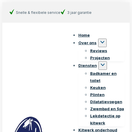
Snelle & flexibele service
3 jaar garantie
Home
Over ons
Reviews
Projecten
Diensten
Badkamer en
toilet
Keuken
Plinten
Dilatatievoegen
Zwembad en Spa
Lekdetectie op
kitwerk
Kitwerk onderhoud