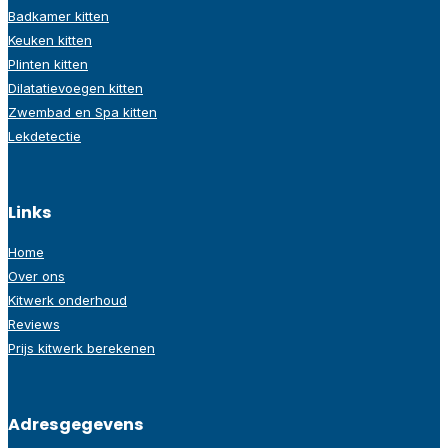
Badkamer kitten
Keuken kitten
Plinten kitten
Dilatatievoegen kitten
Zwembad en Spa kitten
Lekdetectie
Links
Home
Over ons
Kitwerk onderhoud
Reviews
Prijs kitwerk berekenen
Adresgegevens