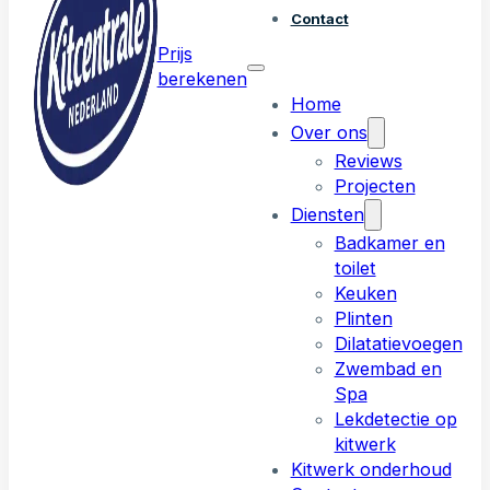
Contact
Prijs
berekenen
Home
Over ons
Reviews
Projecten
Diensten
Badkamer en
toilet
Keuken
Plinten
Dilatatievoegen
Zwembad en
Spa
Lekdetectie op
kitwerk
Kitwerk onderhoud