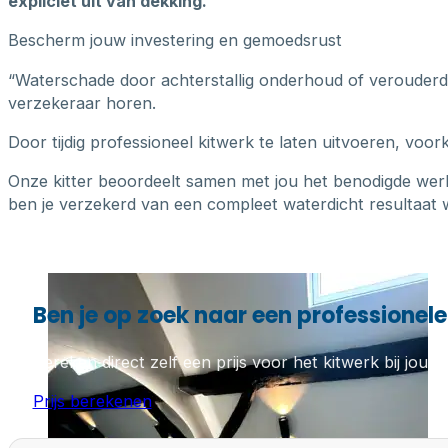
expliciet uit van dekking.
Bescherm jouw investering en gemoedsrust
“Waterschade door achterstallig onderhoud of verouderde k
verzekeraar horen.
Door tijdig professioneel kitwerk te laten uitvoeren, voo
Onze kitter beoordeelt samen met jou het benodigde wer
ben je verzekerd van een compleet waterdicht resultaat w
Ben je op zoek naar een professionele 
Bereken direct zelf een prijs voor het kitwerk bij jou th
Prijs berekenen