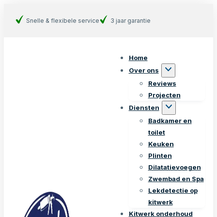
Snelle & flexibele service
3 jaar garantie
Home
Over ons
Reviews
Projecten
Diensten
Badkamer en
toilet
Keuken
Plinten
Dilatatievoegen
Zwembad en Spa
Lekdetectie op
kitwerk
Kitwerk onderhoud