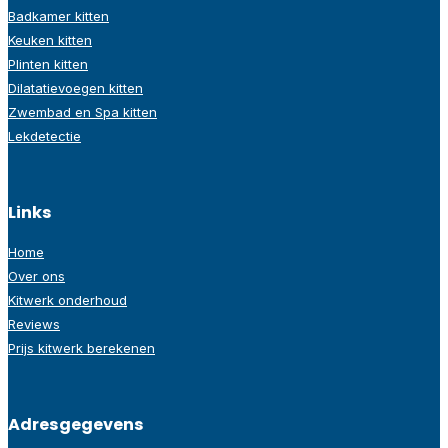
Badkamer kitten
Keuken kitten
Plinten kitten
Dilatatievoegen kitten
Zwembad en Spa kitten
Lekdetectie
Links
Home
Over ons
Kitwerk onderhoud
Reviews
Prijs kitwerk berekenen
Adresgegevens