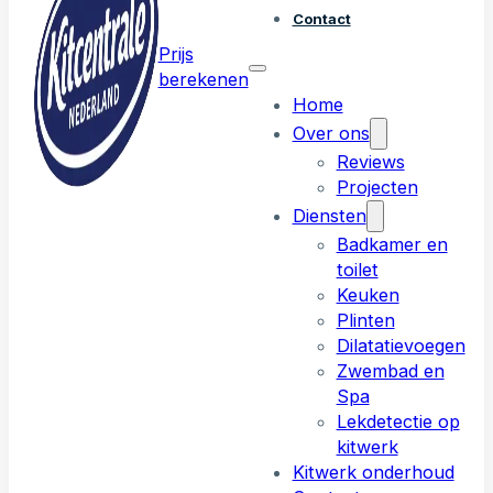
Contact
Prijs
berekenen
Home
Over ons
Reviews
Projecten
Diensten
Badkamer en
toilet
Keuken
Plinten
Dilatatievoegen
Zwembad en
Spa
Lekdetectie op
kitwerk
Kitwerk onderhoud