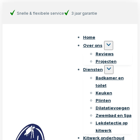
Snelle & flexibele service
3 jaar garantie
Home
Over ons
Reviews
Projecten
Diensten
Badkamer en
toilet
Keuken
Plinten
Dilatatievoegen
Zwembad en Spa
Lekdetectie op
kitwerk
Kitwerk onderhoud