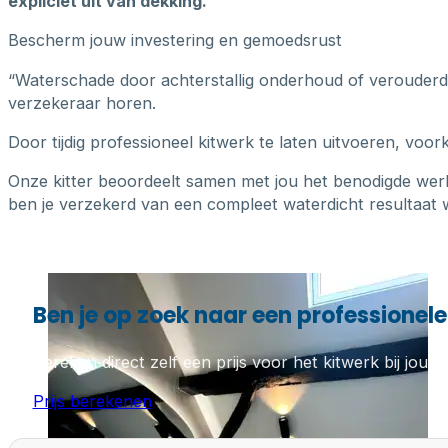
expliciet uit van dekking.
Bescherm jouw investering en gemoedsrust
“Waterschade door achterstallig onderhoud of verouderde k
verzekeraar horen.
Door tijdig professioneel kitwerk te laten uitvoeren, voo
Onze kitter beoordeelt samen met jou het benodigde wer
ben je verzekerd van een compleet waterdicht resultaat w
Ben je op zoek naar een professionel
Bereken direct zelf een prijs voor het kitwerk bij jou th
Prijs berekenen