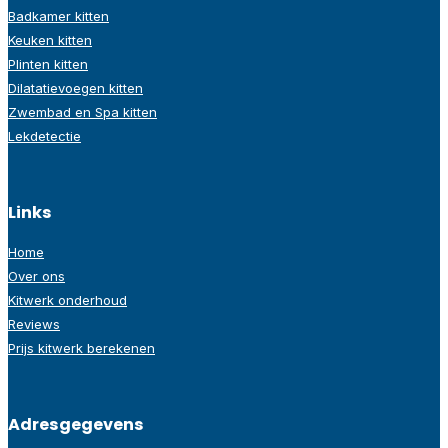
Badkamer kitten
Keuken kitten
Plinten kitten
Dilatatievoegen kitten
Zwembad en Spa kitten
Lekdetectie
Links
Home
Over ons
Kitwerk onderhoud
Reviews
Prijs kitwerk berekenen
Adresgegevens