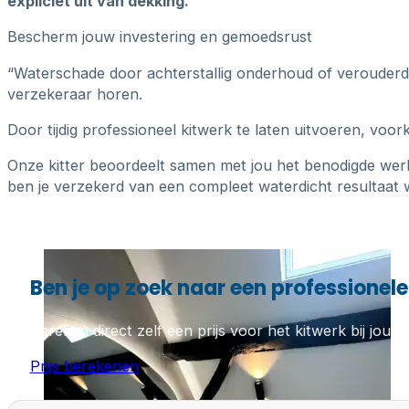
expliciet uit van dekking.
Bescherm jouw investering en gemoedsrust
“Waterschade door achterstallig onderhoud of verouderde k
verzekeraar horen.
Door tijdig professioneel kitwerk te laten uitvoeren, voo
Onze kitter beoordeelt samen met jou het benodigde wer
ben je verzekerd van een compleet waterdicht resultaat w
Ben je op zoek naar een professionele 
Bereken direct zelf een prijs voor het kitwerk bij jou th
Prijs berekenen