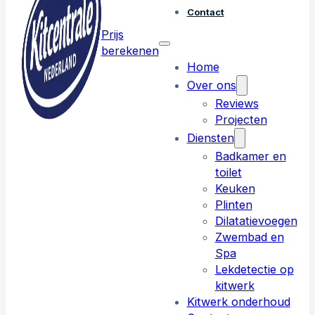
Contact
Prijs
berekenen
Home
Over ons
Reviews
Projecten
Diensten
Badkamer en
toilet
Keuken
Plinten
Dilatatievoegen
Zwembad en
Spa
Lekdetectie op
kitwerk
Kitwerk onderhoud