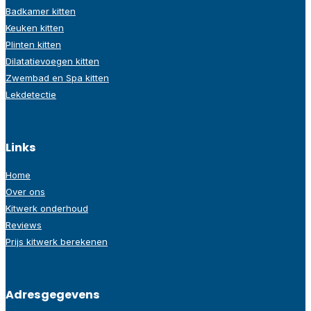
Badkamer kitten
Keuken kitten
Plinten kitten
Dilatatievoegen kitten
Zwembad en Spa kitten
Lekdetectie
Links
Home
Over ons
Kitwerk onderhoud
Reviews
Prijs kitwerk berekenen
Adresgegevens