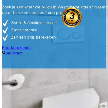
Zoek je een kitter die bij jou in Weert komt kitten? Neem 
op of bereken eerst zelf een prijs.
Snelle & flexibele service
3 jaar garantie
Zelf een prijs berekenen
Prijs berekenen
Bel direct
Waarom e
Professioneel gereedschap, juiste materialen en ervarin
duurzaam, waterdicht en perfect afgewerkt kit