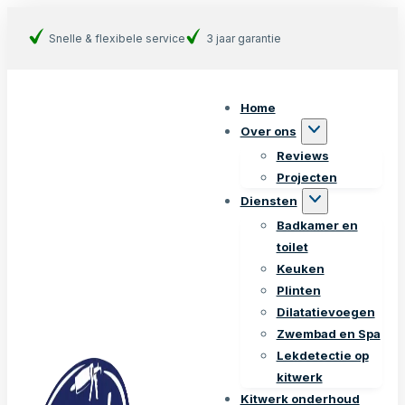
Snelle & flexibele service
3 jaar garantie
Home
Over ons
Reviews
Projecten
Diensten
Badkamer en
toilet
Keuken
Plinten
Dilatatievoegen
Zwembad en Spa
Lekdetectie op
kitwerk
Kitwerk onderhoud